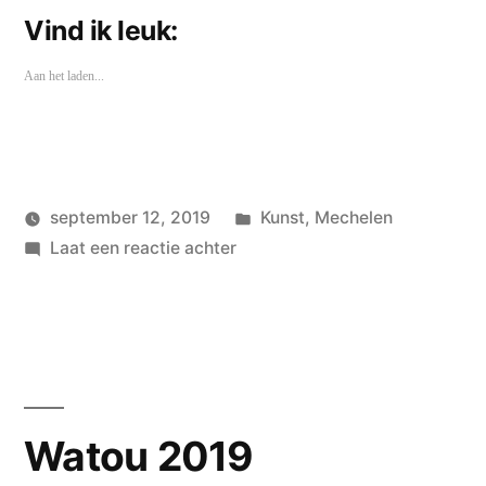
Vind ik leuk:
Aan het laden...
Geplaatst
september 12, 2019
Kunst
,
Mechelen
Geplaatst
op
in
wouterpinkhof
Laat een reactie achter
door
Open
Monumentendag
2019
Watou 2019