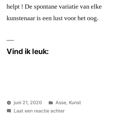
helpt ! De spontane variatie van elke
kunstenaar is een lust voor het oog.
Vind ik leuk:
Geplaatst
juni 21, 2020
Asse
,
Kunst
Geplaatst
in
op
wouterpinkhof
Laat een reactie achter
door
Tour
Elentrik