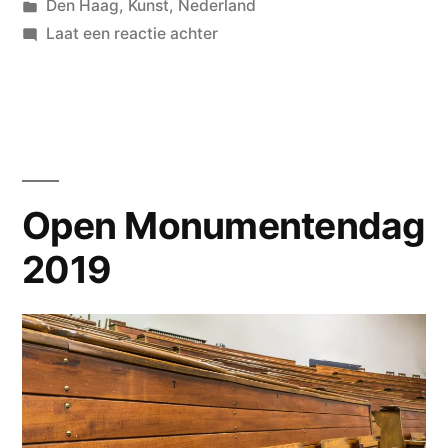
Geplaatst
Geplaatst
wouterpinkhof
Den Haag
,
Kunst
,
Nederland
door
in
op
Laat een reactie achter
Kunst
Den
Haag
Open Monumentendag
2019