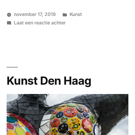
Geplaatst
november 17, 2019
Kunst
Geplaatst
op
in
wouterpinkhof
Laat een reactie achter
door
Stadsfestival
Damme
Kunst Den Haag