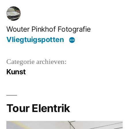
Ga
naar
de
Wouter Pinkhof Fotografie
inhoud
Vliegtuigspotten
Categorie archieven:
Kunst
Tour Elentrik