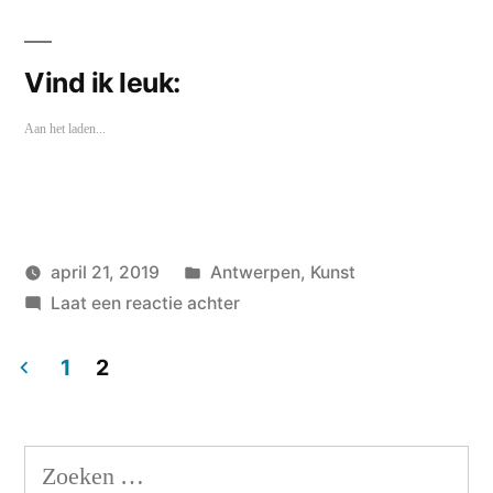
Vind ik leuk:
Aan het laden...
Geplaatst
april 21, 2019
Antwerpen
,
Kunst
Geplaatst
in
op
wouterpinkhof
Laat een reactie achter
door
Opening
Tim
1
2
Van
Berichten
Laere
paginering
Gallery
Zoeken