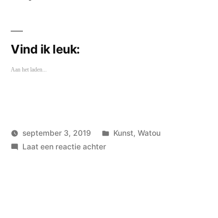
Vind ik leuk:
Aan het laden...
Geplaatst
september 3, 2019
Kunst
,
Watou
Geplaatst
op
in
wouterpinkhof
Laat een reactie achter
door
Watou
2019