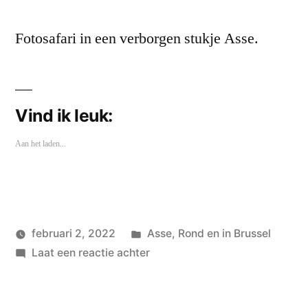
Fotosafari in een verborgen stukje Asse.
Vind ik leuk:
Aan het laden...
Geplaatst
februari 2, 2022
Asse
,
Rond en in Brussel
Geplaatst
in
op
wouterpinkhof
Laat een reactie achter
door
Locomotion