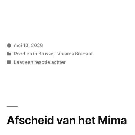
mei 13, 2026
Geplaatst
Geplaatst
wouterpinkhof
Rond en in Brussel
,
Vlaams Brabant
door
in
op
Laat een reactie achter
Vliegtuigspotten
Afscheid van het Mima