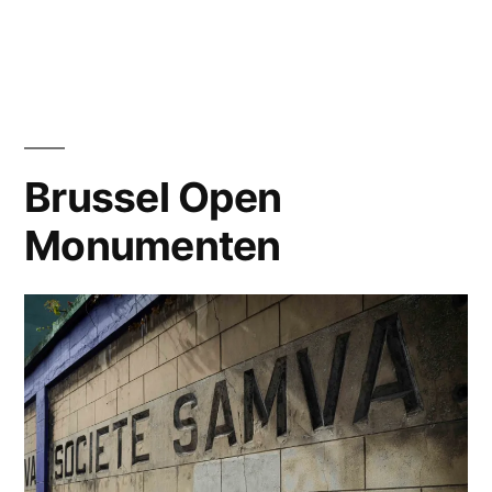
door
Afscheid
van
het
Mima
Brussel Open
Monumenten