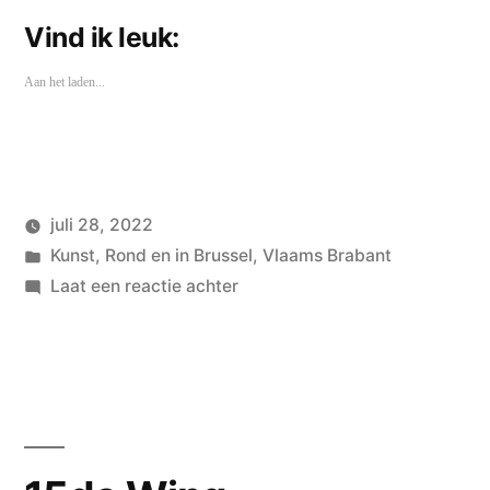
Vind ik leuk:
Aan het laden...
juli 28, 2022
Geplaatst
Geplaatst
wouterpinkhof
Kunst
,
Rond en in Brussel
,
Vlaams Brabant
door
in
op
Laat een reactie achter
Horst
Arts
&
Music