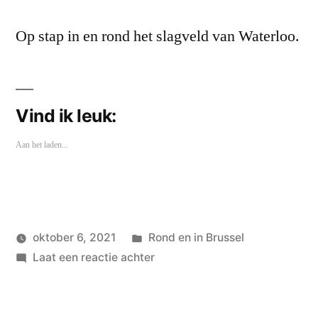
Op stap in en rond het slagveld van Waterloo.
Vind ik leuk:
Aan het laden...
Geplaatst
oktober 6, 2021
Rond en in Brussel
Geplaatst
in
op
wouterpinkhof
Laat een reactie achter
door
Waterloo