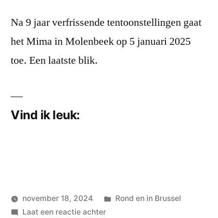
Na 9 jaar verfrissende tentoonstellingen gaat
het Mima in Molenbeek op 5 januari 2025
toe. Een laatste blik.
Vind ik leuk:
Geplaatst
november 18, 2024
Rond en in Brussel
Geplaatst
op
in
wouterpinkhof
Laat een reactie achter