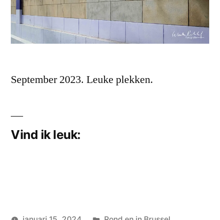
September 2023. Leuke plekken.
Vind ik leuk:
Geplaatst
januari 15, 2024
Rond en in Brussel