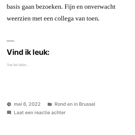
basis gaan bezoeken. Fijn en onverwacht
weerzien met een collega van toen.
Vind ik leuk:
Aan het laden...
Geplaatst
mei 6, 2022
Rond en in Brussel
Geplaatst
in
op
wouterpinkhof
Laat een reactie achter
door
15de
Wing