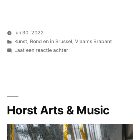
juli 30, 2022
Geplaatst
Geplaatst
wouterpinkhof
Kunst
,
Rond en in Brussel
,
Vlaams Brabant
door
in
op
Laat een reactie achter
Villa
Empain
Horst Arts & Music