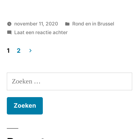
Geplaatst
november 11, 2020
Rond en in Brussel
Geplaatst
op
in
wouterpinkhof
Laat een reactie achter
door
Brussels
by
1
2
Day
Berichten
paginering
Zoeken
naar: