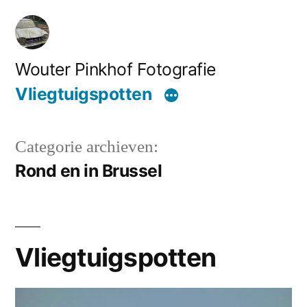
Ga
naar
de
Wouter Pinkhof Fotografie
inhoud
Vliegtuigspotten
Categorie archieven:
Rond en in Brussel
Vliegtuigspotten