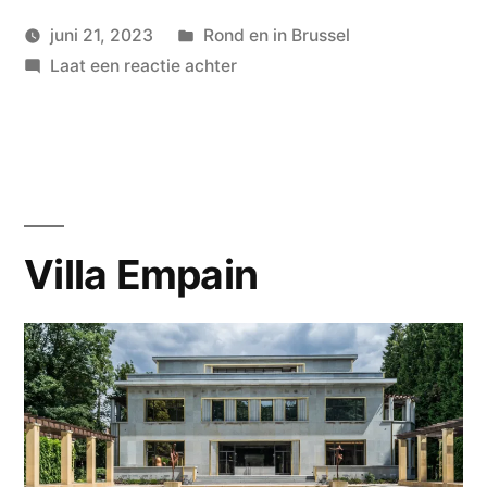
Geplaatst
juni 21, 2023
Rond en in Brussel
Geplaatst
in
op
wouterpinkhof
Laat een reactie achter
door
Rondlopen
in
Brussel
Villa Empain