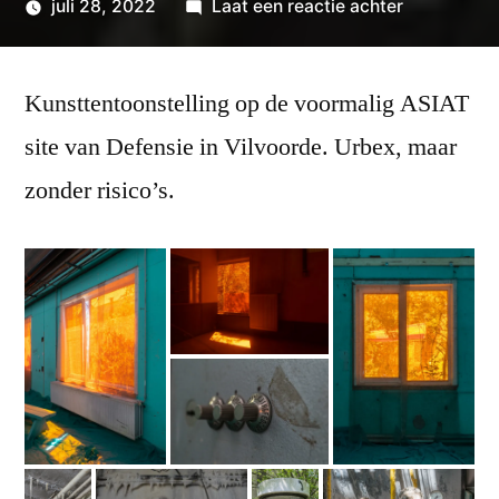
op
juli 28, 2022
Laat een reactie achter
Geplaatst
Horst
wouterpinkhof
door
Arts
Kunsttentoonstelling op de voormalig ASIAT
&
Music
site van Defensie in Vilvoorde. Urbex, maar
zonder risico’s.