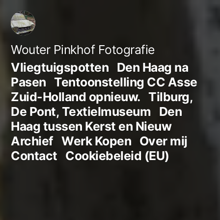
Ga
naar
de
Wouter Pinkhof Fotografie
inhoud
Vliegtuigspotten
Den Haag na
Pasen
Tentoonstelling CC Asse
Zuid-Holland opnieuw.
Tilburg,
De Pont, Textielmuseum
Den
Haag tussen Kerst en Nieuw
Archief
Werk Kopen
Over mij
Contact
Cookiebeleid (EU)