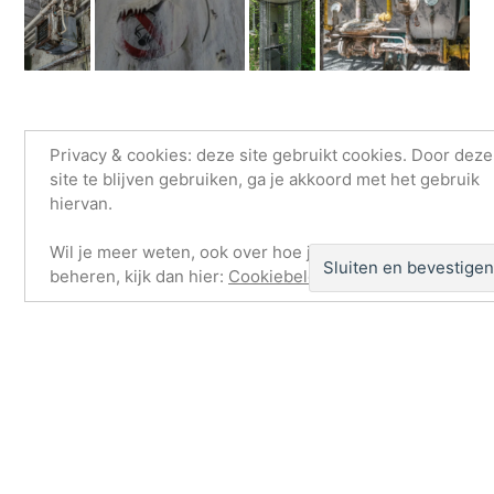
Privacy & cookies: deze site gebruikt cookies. Door deze
Vind ik leuk:
site te blijven gebruiken, ga je akkoord met het gebruik
hiervan.
Aan het laden...
Wil je meer weten, ook over hoe je cookies kunt
beheren, kijk dan hier:
Cookiebeleid
juli 28, 2022
Geplaatst
Geplaatst
wouterpinkhof
Kunst
,
Rond en in Brussel
,
Vlaams Brabant
door
in