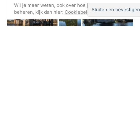
Wil je meer weten, ook over hoe je cookies kunt
beheren, kijk dan hier:
Cookiebeleid
Vind ik leuk:
Aan het laden...
Geplaatst
mei 2, 2022
Henegouwen
Geplaatst
in
wouterpinkhof
door