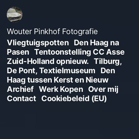
Ga
naar
de
Wouter Pinkhof Fotografie
inhoud
Vliegtuigspotten
Den Haag na
Pasen
Tentoonstelling CC Asse
Zuid-Holland opnieuw.
Tilburg,
De Pont, Textielmuseum
Den
Haag tussen Kerst en Nieuw
Archief
Werk Kopen
Over mij
Contact
Cookiebeleid (EU)