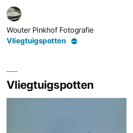
Ga
naar
de
Wouter Pinkhof Fotografie
inhoud
Vliegtuigspotten
Vliegtuigspotten