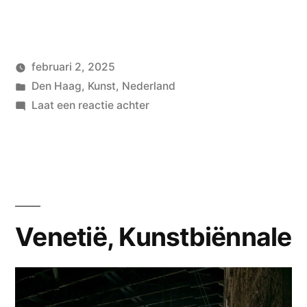
februari 2, 2025
Geplaatst
Geplaatst
wouterpinkhof
Den Haag
,
Kunst
,
Nederland
door
in
op
Laat een reactie achter
Den
Haag
tussen
Kerst
en
Nieuw
Venetië, Kunstbiënnale