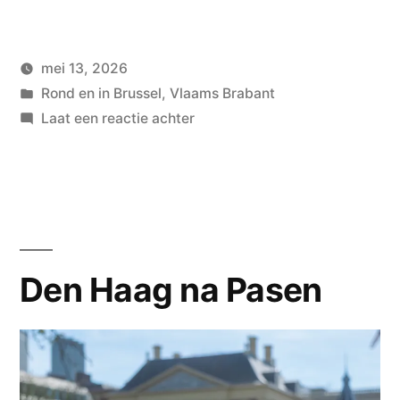
mei 13, 2026
Geplaatst
Geplaatst
wouterpinkhof
Rond en in Brussel
,
Vlaams Brabant
door
in
op
Laat een reactie achter
Vliegtuigspotten
Den Haag na Pasen