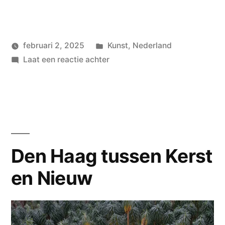
Geplaatst
februari 2, 2025
Kunst
,
Nederland
Geplaatst
in
op
wouterpinkhof
Laat een reactie achter
door
Tilburg,
De
Pont,
Textielmuseum
Den Haag tussen Kerst
en Nieuw