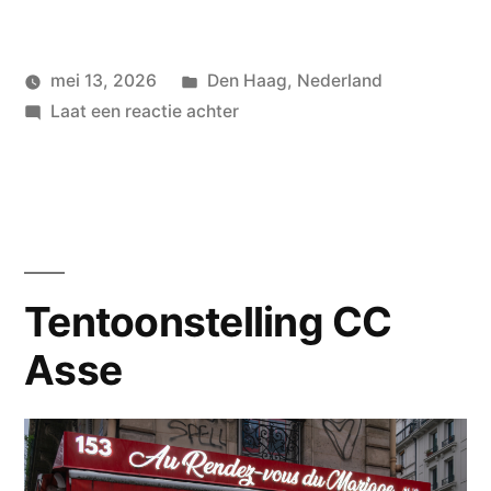
Geplaatst
mei 13, 2026
Den Haag
,
Nederland
Geplaatst
in
op
wouterpinkhof
Laat een reactie achter
door
Den
Haag
na
Pasen
Tentoonstelling CC
Asse