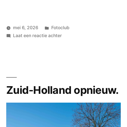
Geplaatst
mei 6, 2026
Fotoclub
Geplaatst
in
op
wouterpinkhof
Laat een reactie achter
door
Tentoonstelling
CC
Asse
Zuid-Holland opnieuw.