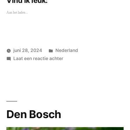
Vind ik leuk:
Aan het laden...
Geplaatst
juni 28, 2024
Nederland
Geplaatst
in
op
wouterpinkhof
Laat een reactie achter
door
Eindhoven
Den Bosch