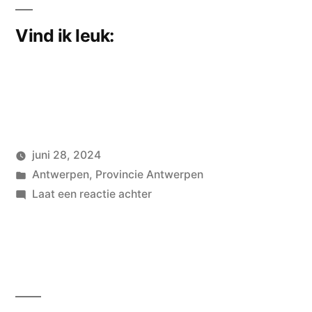
Vind ik leuk:
juni 28, 2024
Geplaatst
Geplaatst
wouterpinkhof
Antwerpen
,
Provincie Antwerpen
door
in
op
Laat een reactie achter
Oosterweeltunnel