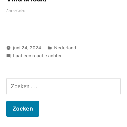
Aan het laden...
Geplaatst
juni 24, 2024
Nederland
Geplaatst
in
op
wouterpinkhof
Laat een reactie achter
door
Den
Bosch
Zoeken
naar: