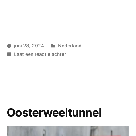
Geplaatst
juni 28, 2024
Nederland
Geplaatst
in
op
wouterpinkhof
Laat een reactie achter
door
Rotterdam
Oosterweeltunnel